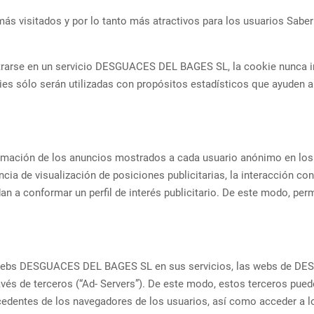
ás visitados y por lo tanto más atractivos para los usuarios Saber
strarse en un servicio DESGUACES DEL BAGES SL, la cookie nunca ir
ies sólo serán utilizadas con propósitos estadísticos que ayuden a 
nformación de los anuncios mostrados a cada usuario anónimo en 
ncia de visualización de posiciones publicitarias, la interacción c
 a conformar un perfil de interés publicitario. De este modo, permi
s webs DESGUACES DEL BAGES SL en sus servicios, las webs de D
ravés de terceros (“Ad- Servers”). De este modo, estos terceros pu
ntes de los navegadores de los usuarios, así como acceder a los