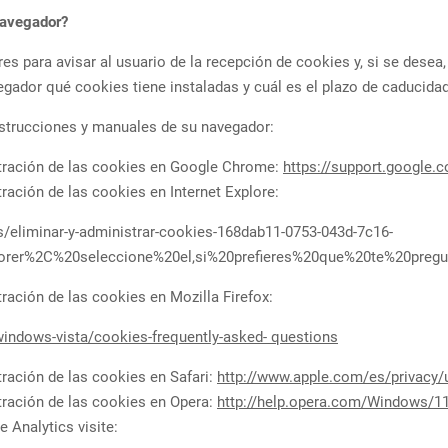
navegador?
s para avisar al usuario de la recepción de cookies y, si se desea,
egador qué cookies tiene instaladas y cuál es el plazo de caducida
nstrucciones y manuales de su navegador:
tración de las cookies en Google Chrome:
https://support.google
ación de las cookies en Internet Explore:
/eliminar-y-administrar-cookies-168dab11-0753-043d-7c16-
lorer%2C%20seleccione%20el,si%20prefieres%20que%20te%20pregu
ración de las cookies en Mozilla Firefox:
indows-vista/cookies-frequently-asked-
questions
ración de las cookies en Safari:
http://www.apple.com/es/privacy/
ración de las cookies en Opera:
http://help.opera.com/Windows/1
 Analytics visite: