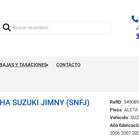
Buscar:
¿
9
BAJAS Y TASACIONES
CONTACTO
A SUZUKI JIMNY (SNFJ)
RefID
: 549089
Pieza
: ALET
Vehículo
: SU
Año fabricaci
2006 2007 20