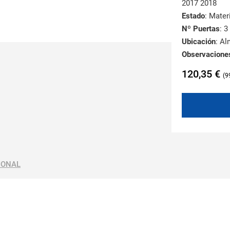
2017 2018
Estado
: Mate
Nº Puertas
: 3
Ubicación
: A
Observacione
120,35
€
9
IONAL