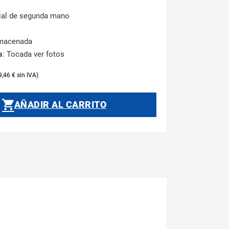
rial de segunda mano
lmacenada
s
: Tocada ver fotos
9,46
€
AÑADIR AL CARRITO