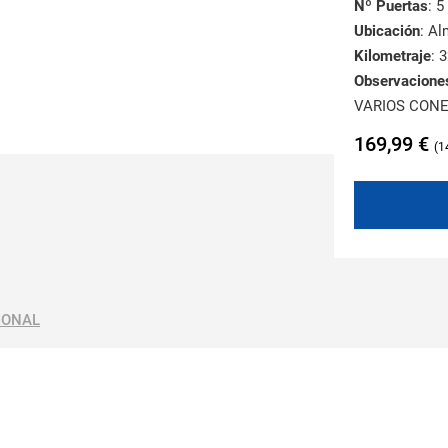
Nº Puertas
: 5
Ubicación
: A
Kilometraje
: 
Observacione
VARIOS CONE
169,99
€
1
IONAL