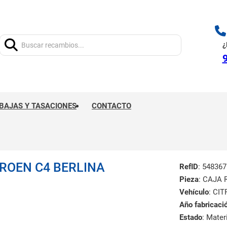
Buscar:
¿
9
BAJAS Y TASACIONES
CONTACTO
TROEN C4 BERLINA
RefID
: 548367
Pieza
: CAJA 
Vehículo
: CIT
Año fabricaci
Estado
: Mate