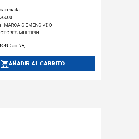
lmacenada
326000
s
: MARCA SIEMENS VDO
CTORES MULTIPIN
40,49
€
AÑADIR AL CARRITO