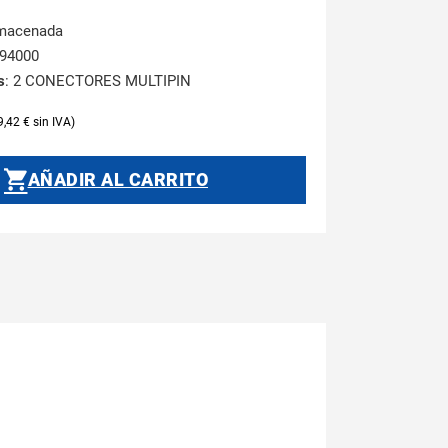
lmacenada
394000
s
: 2 CONECTORES MULTIPIN
9,42
€
AÑADIR AL CARRITO