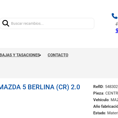
Buscar:
¿
9
BAJAS Y TASACIONES
CONTACTO
AZDA 5 BERLINA (CR) 2.0
RefID
: 548302
Pieza
: CENT
Vehículo
: MA
Año fabricaci
Estado
: Mate