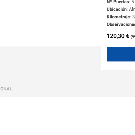
Nº Puertas
: 5
Ubicación
: A
Kilometraje
: 
Observacione
120,30
€
9
IONAL