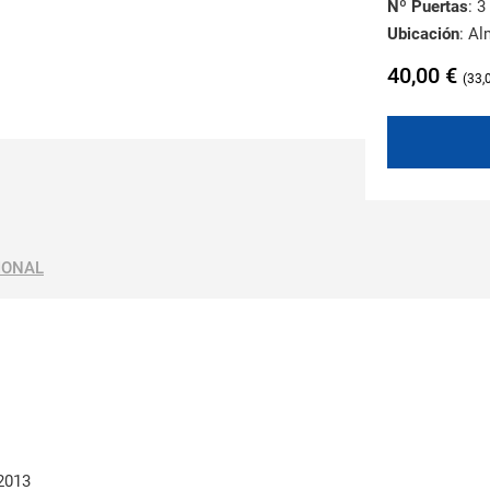
Nº Puertas
: 3
Ubicación
: A
40,00
€
33,
IONAL
2013