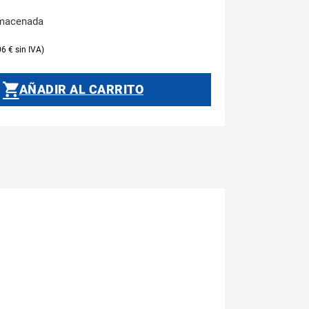
lmacenada
06
€
AÑADIR AL CARRITO