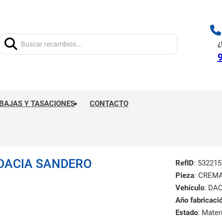
Buscar:
¿
9
BAJAS Y TASACIONES
CONTACTO
DACIA SANDERO
RefID
: 532215
Pieza
: CREM
Vehículo
: DA
Año fabricaci
Estado
: Mate