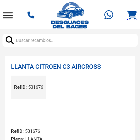
Buscar:
LLANTA CITROEN C3 AIRCROSS
RefID
:
531676
RefID
: 531676
Pieza
: LLANTA