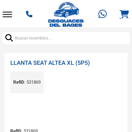
Buscar:
LLANTA SEAT ALTEA XL (5P5)
RefID
:
531869
RefID
: 531869