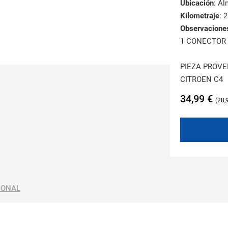
Ubicación
: A
Kilometraje
: 
Observacione
1 CONECTOR 
PIEZA PROVE
CITROEN C4
34,99
€
28,
IONAL