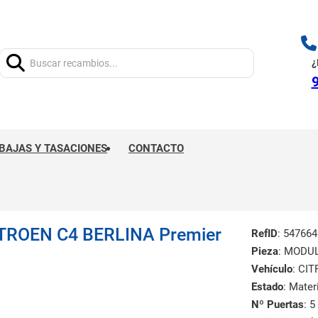
Buscar:
¿
9
BAJAS Y TASACIONES
CONTACTO
ROEN C4 BERLINA Premier
RefID
: 547664
Pieza
: MODU
Vehículo
: CI
Estado
: Mate
Nº Puertas
: 5