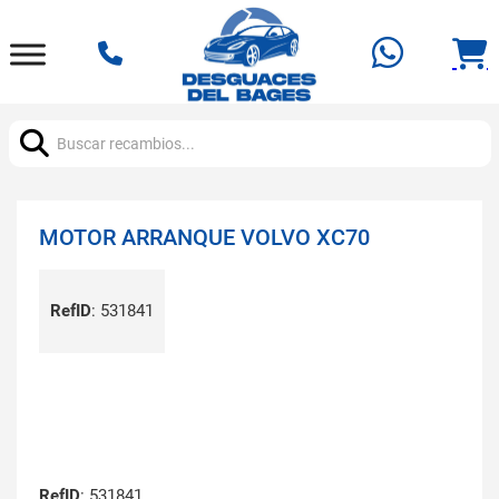
Buscar:
MOTOR ARRANQUE VOLVO XC70
RefID
:
531841
RefID
: 531841