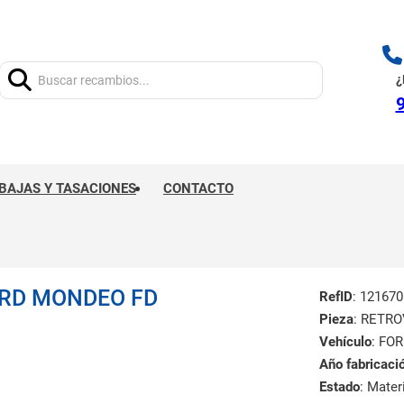
Buscar:
¿
9
BAJAS Y TASACIONES
CONTACTO
ORD MONDEO FD
RefID
: 121670
Pieza
: RETR
Vehículo
: FO
Año fabricaci
Estado
: Mate