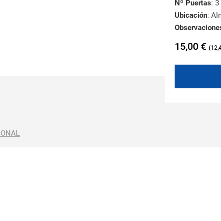
Nº Puertas
: 3
Ubicación
: A
Observacione
15,00
€
12,
IONAL