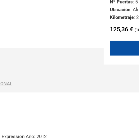
Nº Puertas
: 5
Ubicación
: A
Kilometraje
: 
125,36
€
1
IONAL
 Expression Año: 2012