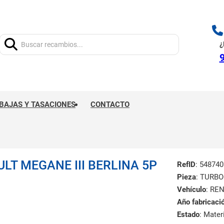
Buscar:
¿
9
BAJAS Y TASACIONES
CONTACTO
T MEGANE III BERLINA 5P
RefID
: 548740
Pieza
: TURB
Vehículo
: RE
Año fabricaci
Estado
: Mate