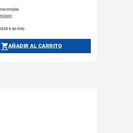
lmacenada
255000
03,60
€
AÑADIR AL CARRITO